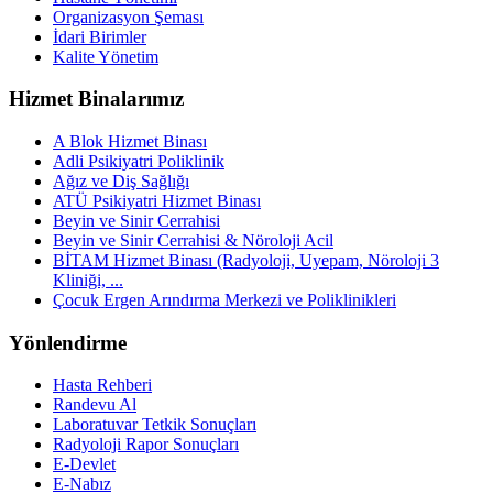
Organizasyon Şeması
İdari Birimler
Kalite Yönetim
Hizmet Binalarımız
A Blok Hizmet Binası
Adli Psikiyatri Poliklinik
Ağız ve Diş Sağlığı
ATÜ Psikiyatri Hizmet Binası
Beyin ve Sinir Cerrahisi
Beyin ve Sinir Cerrahisi & Nöroloji Acil
BİTAM Hizmet Binası (Radyoloji, Uyepam, Nöroloji 3
Kliniği, ...
Çocuk Ergen Arındırma Merkezi ve Poliklinikleri
Yönlendirme
Hasta Rehberi
Randevu Al
Laboratuvar Tetkik Sonuçları
Radyoloji Rapor Sonuçları
E-Devlet
E-Nabız