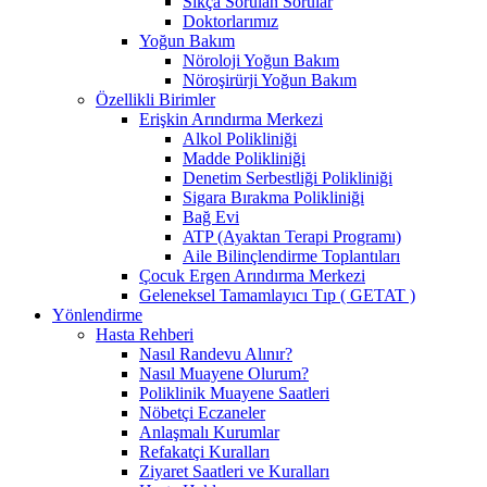
Sıkça Sorulan Sorular
Doktorlarımız
Yoğun Bakım
Nöroloji Yoğun Bakım
Nöroşirürji Yoğun Bakım
Özellikli Birimler
Erişkin Arındırma Merkezi
Alkol Polikliniği
Madde Polikliniği
Denetim Serbestliği Polikliniği
Sigara Bırakma Polikliniği
Bağ Evi
ATP (Ayaktan Terapi Programı)
Aile Bilinçlendirme Toplantıları
Çocuk Ergen Arındırma Merkezi
Geleneksel Tamamlayıcı Tıp ( GETAT )
Yönlendirme
Hasta Rehberi
Nasıl Randevu Alınır?
Nasıl Muayene Olurum?
Poliklinik Muayene Saatleri
Nöbetçi Eczaneler
Anlaşmalı Kurumlar
Refakatçi Kuralları
Ziyaret Saatleri ve Kuralları