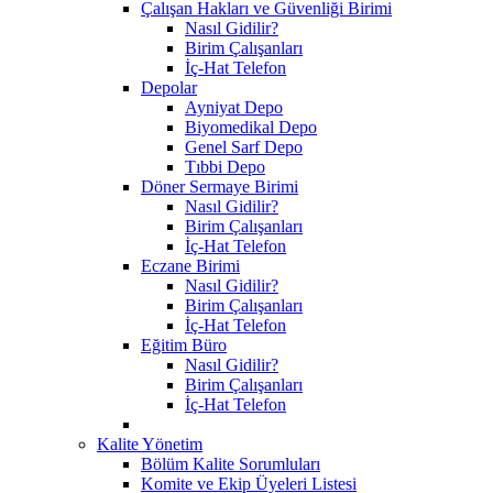
Çalışan Hakları ve Güvenliği Birimi
Nasıl Gidilir?
Birim Çalışanları
İç-Hat Telefon
Depolar
Ayniyat Depo
Biyomedikal Depo
Genel Sarf Depo
Tıbbi Depo
Döner Sermaye Birimi
Nasıl Gidilir?
Birim Çalışanları
İç-Hat Telefon
Eczane Birimi
Nasıl Gidilir?
Birim Çalışanları
İç-Hat Telefon
Eğitim Büro
Nasıl Gidilir?
Birim Çalışanları
İç-Hat Telefon
Kalite Yönetim
Bölüm Kalite Sorumluları
Komite ve Ekip Üyeleri Listesi