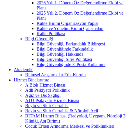
2026 Yılı 1. Dönem Öz Değerlendirme Ekibi ve
Planı
2025 Yılı 2. Dönem Öz Değerlendirme Ekibi ve
Planı
Kalite Birimi Organizasyon Yapısı
Kalite ve Yönetim Birimi Çalışmaları
Kalite Politikası
Bilgi Güvenliği
Bilgi Güvenliği Farkındalık Bildirgesi
Bilgi Güvenliğinde Farkındalık
Bilgi Güvenliği Hakkında
Bilgi Güvenliği Şifre Politikası
Bilgi Güvenliğinde E-Posta Kullanımı
Akademik
Bilimsel Araştırmalar Etik Kurulu
Hizmet Binalarımız
A Blok Hizmet Binası
Adli Psikiyatri Poliklinik
Ağız ve Diş Sağlığı
ATÜ Psikiyatri Hizmet Binası
Beyin ve Sinir Cerrahisi
Beyin ve Sinir Cerrahisi & Nöroloji Acil
BİTAM Hizmet Binası (Radyoloji, Uyepam, Nöroloji 3
Kliniği, Aşı Birimi)
Çocuk Ergen Arındırma Merkezi ve Poliklinikleri