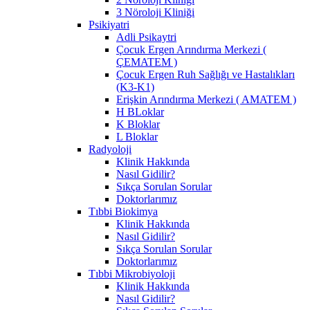
3 Nöroloji Kliniği
Psikiyatri
Adli Psikaytri
Çocuk Ergen Arındırma Merkezi (
ÇEMATEM )
Çocuk Ergen Ruh Sağlığı ve Hastalıkları
(K3-K1)
Erişkin Arındırma Merkezi ( AMATEM )
H BLoklar
K Bloklar
L Bloklar
Radyoloji
Klinik Hakkında
Nasıl Gidilir?
Sıkça Sorulan Sorular
Doktorlarımız
Tıbbi Biokimya
Klinik Hakkında
Nasıl Gidilir?
Sıkça Sorulan Sorular
Doktorlarımız
Tıbbi Mikrobiyoloji
Klinik Hakkında
Nasıl Gidilir?