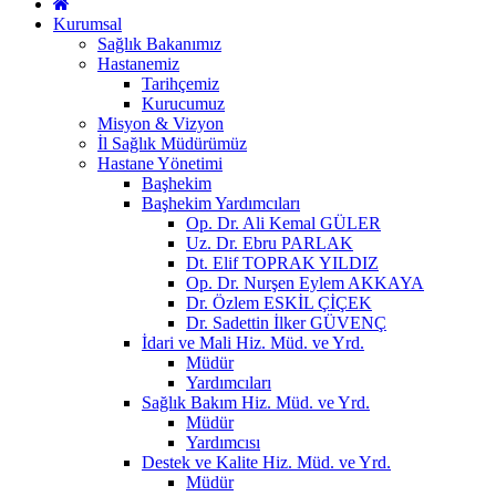
Kurumsal
Sağlık Bakanımız
Hastanemiz
Tarihçemiz
Kurucumuz
Misyon & Vizyon
İl Sağlık Müdürümüz
Hastane Yönetimi
Başhekim
Başhekim Yardımcıları
Op. Dr. Ali Kemal GÜLER
Uz. Dr. Ebru PARLAK
Dt. Elif TOPRAK YILDIZ
Op. Dr. Nurşen Eylem AKKAYA
Dr. Özlem ESKİL ÇİÇEK
Dr. Sadettin İlker GÜVENÇ
İdari ve Mali Hiz. Müd. ve Yrd.
Müdür
Yardımcıları
Sağlık Bakım Hiz. Müd. ve Yrd.
Müdür
Yardımcısı
Destek ve Kalite Hiz. Müd. ve Yrd.
Müdür