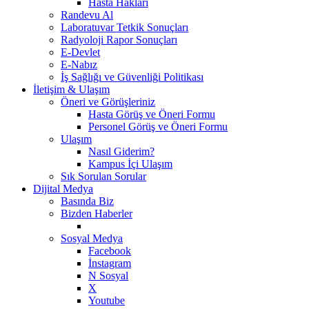
Hasta Hakları
Randevu Al
Laboratuvar Tetkik Sonuçları
Radyoloji Rapor Sonuçları
E-Devlet
E-Nabız
İş Sağlığı ve Güvenliği Politikası
İletişim & Ulaşım
Öneri ve Görüşleriniz
Hasta Görüş ve Öneri Formu
Personel Görüş ve Öneri Formu
Ulaşım
Nasıl Giderim?
Kampus İçi Ulaşım
Sık Sorulan Sorular
Dijital Medya
Basında Biz
Bizden Haberler
Sosyal Medya
Facebook
İnstagram
N Sosyal
X
Youtube