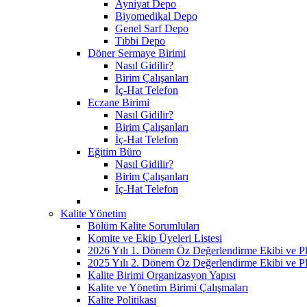
Ayniyat Depo
Biyomedikal Depo
Genel Sarf Depo
Tıbbi Depo
Döner Sermaye Birimi
Nasıl Gidilir?
Birim Çalışanları
İç-Hat Telefon
Eczane Birimi
Nasıl Gidilir?
Birim Çalışanları
İç-Hat Telefon
Eğitim Büro
Nasıl Gidilir?
Birim Çalışanları
İç-Hat Telefon
Kalite Yönetim
Bölüm Kalite Sorumluları
Komite ve Ekip Üyeleri Listesi
2026 Yılı 1. Dönem Öz Değerlendirme Ekibi ve Pl
2025 Yılı 2. Dönem Öz Değerlendirme Ekibi ve Pl
Kalite Birimi Organizasyon Yapısı
Kalite ve Yönetim Birimi Çalışmaları
Kalite Politikası