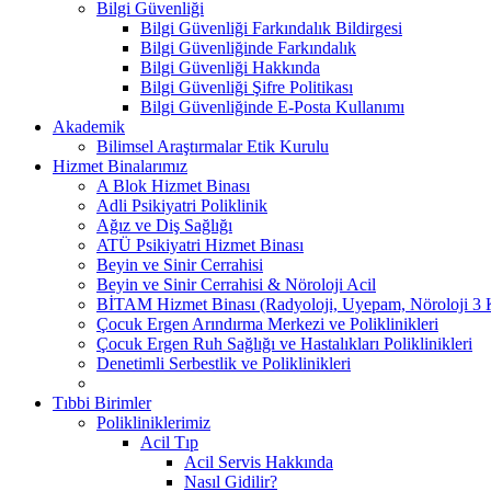
Bilgi Güvenliği
Bilgi Güvenliği Farkındalık Bildirgesi
Bilgi Güvenliğinde Farkındalık
Bilgi Güvenliği Hakkında
Bilgi Güvenliği Şifre Politikası
Bilgi Güvenliğinde E-Posta Kullanımı
Akademik
Bilimsel Araştırmalar Etik Kurulu
Hizmet Binalarımız
A Blok Hizmet Binası
Adli Psikiyatri Poliklinik
Ağız ve Diş Sağlığı
ATÜ Psikiyatri Hizmet Binası
Beyin ve Sinir Cerrahisi
Beyin ve Sinir Cerrahisi & Nöroloji Acil
BİTAM Hizmet Binası (Radyoloji, Uyepam, Nöroloji 3 Kl
Çocuk Ergen Arındırma Merkezi ve Poliklinikleri
Çocuk Ergen Ruh Sağlığı ve Hastalıkları Poliklinikleri
Denetimli Serbestlik ve Poliklinikleri
Tıbbi Birimler
Polikliniklerimiz
Acil Tıp
Acil Servis Hakkında
Nasıl Gidilir?