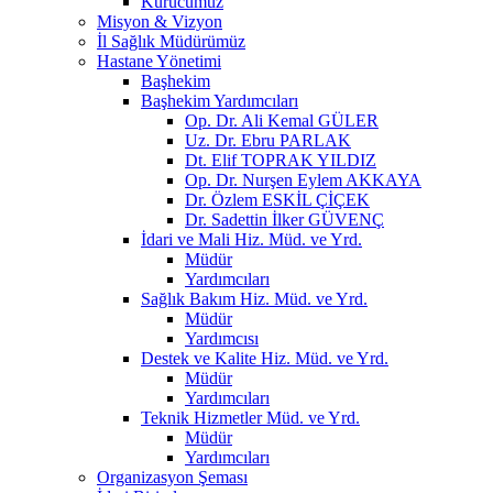
Kurucumuz
Misyon & Vizyon
İl Sağlık Müdürümüz
Hastane Yönetimi
Başhekim
Başhekim Yardımcıları
Op. Dr. Ali Kemal GÜLER
Uz. Dr. Ebru PARLAK
Dt. Elif TOPRAK YILDIZ
Op. Dr. Nurşen Eylem AKKAYA
Dr. Özlem ESKİL ÇİÇEK
Dr. Sadettin İlker GÜVENÇ
İdari ve Mali Hiz. Müd. ve Yrd.
Müdür
Yardımcıları
Sağlık Bakım Hiz. Müd. ve Yrd.
Müdür
Yardımcısı
Destek ve Kalite Hiz. Müd. ve Yrd.
Müdür
Yardımcıları
Teknik Hizmetler Müd. ve Yrd.
Müdür
Yardımcıları
Organizasyon Şeması