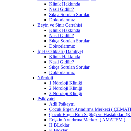
Klinik Hakkında
Nasıl Gidilir?
Sıkça Sorulan Sorular
Doktorlarımız
Beyin ve Sinir Cerrahisi
Klinik Hakkında
Nasıl Gidilir?
Sıkça Sorulan Sorular
Doktorlarımız
İç Hastalıkları (Dahiliye)
Klinik Hakkında
Nasıl Gidilir?
Sıkça Sorulan Sorular
Doktorlarımız
Nöroloji
1 Nöroloji Kliniği
2 Nöroloji Kliniği
3 Nöroloji Kliniği
Psikiyatri
Adli Psikaytri
Çocuk Ergen Arındırma Merkezi ( ÇEMAT
Çocuk Ergen Ruh Sağlığı ve Hastalıkları (
Erişkin Arındırma Merkezi ( AMATEM )
H BLoklar
K Bloklar