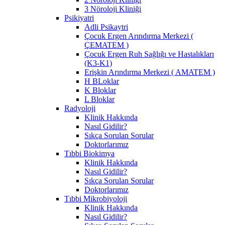
3 Nöroloji Kliniği
Psikiyatri
Adli Psikaytri
Çocuk Ergen Arındırma Merkezi (
ÇEMATEM )
Çocuk Ergen Ruh Sağlığı ve Hastalıkları
(K3-K1)
Erişkin Arındırma Merkezi ( AMATEM )
H BLoklar
K Bloklar
L Bloklar
Radyoloji
Klinik Hakkında
Nasıl Gidilir?
Sıkça Sorulan Sorular
Doktorlarımız
Tıbbi Biokimya
Klinik Hakkında
Nasıl Gidilir?
Sıkça Sorulan Sorular
Doktorlarımız
Tıbbi Mikrobiyoloji
Klinik Hakkında
Nasıl Gidilir?