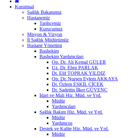
Kurumsal
Sağlık Bakanımız
Hastanemiz
Tarihçemiz
Kurucumuz
Misyon & Vizyon
İl Sağlık Müdürümüz
Hastane Yönetimi
Başhekim
Başhekim Yardımcıları
Op. Dr. Ali Kemal GÜLER
Uz. Dr. Ebru PARLAK
Dt. Elif TOPRAK YILDIZ
Op. Dr. Nurşen Eylem AKKAYA
Dr. Özlem ESKİL ÇİÇEK
Dr. Sadettin İlker GÜVENÇ
İdari ve Mali Hiz. Müd. ve Yrd.
Müdür
Yardımcıları
Sağlık Bakım Hiz. Müd. ve Yrd.
Müdür
Yardımcısı
Destek ve Kalite Hiz. Müd. ve Yrd.
Müdür