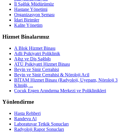
İl Sağlık Müdürümüz
Hastane Yönetimi
Organizasyon Şeması
İdari Birimler
Kalite Yönetim
Hizmet Binalarımız
A Blok Hizmet Binası
Adli Psikiyatri Poliklinik
Ağız ve Diş Sağlığı
ATÜ Psikiyatri Hizmet Binası
Beyin ve Sinir Cerrahisi
Beyin ve Sinir Cerrahisi & Nöroloji Acil
BİTAM Hizmet Binası (Radyoloji, Uyepam, Nöroloji 3
Kliniği, ...
Çocuk Ergen Arındırma Merkezi ve Poliklinikleri
Yönlendirme
Hasta Rehberi
Randevu Al
Laboratuvar Tetkik Sonuçları
Radyoloji Rapor Sonuçları