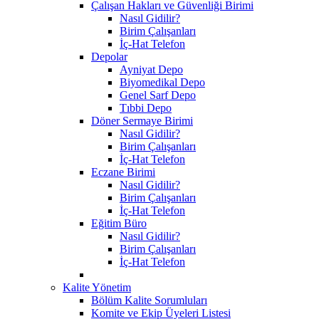
Çalışan Hakları ve Güvenliği Birimi
Nasıl Gidilir?
Birim Çalışanları
İç-Hat Telefon
Depolar
Ayniyat Depo
Biyomedikal Depo
Genel Sarf Depo
Tıbbi Depo
Döner Sermaye Birimi
Nasıl Gidilir?
Birim Çalışanları
İç-Hat Telefon
Eczane Birimi
Nasıl Gidilir?
Birim Çalışanları
İç-Hat Telefon
Eğitim Büro
Nasıl Gidilir?
Birim Çalışanları
İç-Hat Telefon
Kalite Yönetim
Bölüm Kalite Sorumluları
Komite ve Ekip Üyeleri Listesi