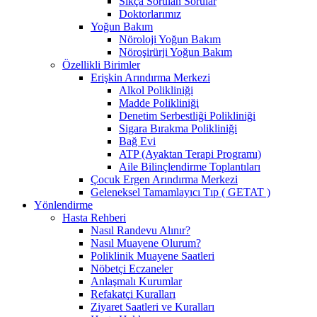
Sıkça Sorulan Sorular
Doktorlarımız
Yoğun Bakım
Nöroloji Yoğun Bakım
Nöroşirürji Yoğun Bakım
Özellikli Birimler
Erişkin Arındırma Merkezi
Alkol Polikliniği
Madde Polikliniği
Denetim Serbestliği Polikliniği
Sigara Bırakma Polikliniği
Bağ Evi
ATP (Ayaktan Terapi Programı)
Aile Bilinçlendirme Toplantıları
Çocuk Ergen Arındırma Merkezi
Geleneksel Tamamlayıcı Tıp ( GETAT )
Yönlendirme
Hasta Rehberi
Nasıl Randevu Alınır?
Nasıl Muayene Olurum?
Poliklinik Muayene Saatleri
Nöbetçi Eczaneler
Anlaşmalı Kurumlar
Refakatçi Kuralları
Ziyaret Saatleri ve Kuralları