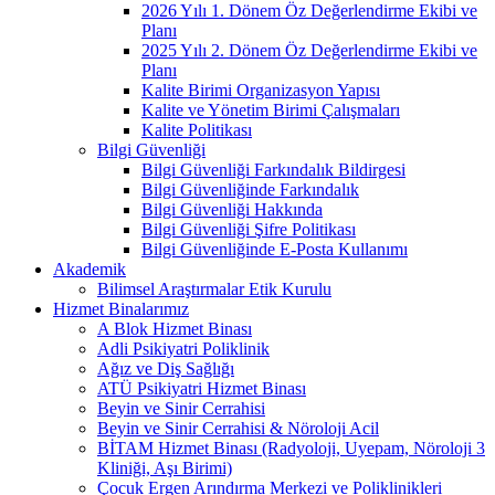
2026 Yılı 1. Dönem Öz Değerlendirme Ekibi ve
Planı
2025 Yılı 2. Dönem Öz Değerlendirme Ekibi ve
Planı
Kalite Birimi Organizasyon Yapısı
Kalite ve Yönetim Birimi Çalışmaları
Kalite Politikası
Bilgi Güvenliği
Bilgi Güvenliği Farkındalık Bildirgesi
Bilgi Güvenliğinde Farkındalık
Bilgi Güvenliği Hakkında
Bilgi Güvenliği Şifre Politikası
Bilgi Güvenliğinde E-Posta Kullanımı
Akademik
Bilimsel Araştırmalar Etik Kurulu
Hizmet Binalarımız
A Blok Hizmet Binası
Adli Psikiyatri Poliklinik
Ağız ve Diş Sağlığı
ATÜ Psikiyatri Hizmet Binası
Beyin ve Sinir Cerrahisi
Beyin ve Sinir Cerrahisi & Nöroloji Acil
BİTAM Hizmet Binası (Radyoloji, Uyepam, Nöroloji 3
Kliniği, Aşı Birimi)
Çocuk Ergen Arındırma Merkezi ve Poliklinikleri