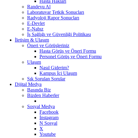
Hasta Hakları
Randevu Al
Laboratuvar Tetkik Sonuçları
Radyoloji Rapor Sonuçları
E-Devlet
E-Nabız
İş Sağlığı ve Güvenliği Politikası
İletişim & Ulaşım
Öneri ve Görüşleriniz
Hasta Görüş ve Öneri Formu
Personel Görüş ve Öneri Formu
Ulaşım
Nasıl Giderim?
Kampus İçi Ulaşım
Sık Sorulan Sorular
Dijital Medya
Basında Biz
Bizden Haberler
Sosyal Medya
Facebook
İnstagram
N Sosyal
X
Youtube