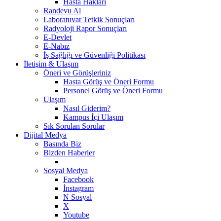
Hasta Hakları
Randevu Al
Laboratuvar Tetkik Sonuçları
Radyoloji Rapor Sonuçları
E-Devlet
E-Nabız
İş Sağlığı ve Güvenliği Politikası
İletişim & Ulaşım
Öneri ve Görüşleriniz
Hasta Görüş ve Öneri Formu
Personel Görüş ve Öneri Formu
Ulaşım
Nasıl Giderim?
Kampus İçi Ulaşım
Sık Sorulan Sorular
Dijital Medya
Basında Biz
Bizden Haberler
Sosyal Medya
Facebook
İnstagram
N Sosyal
X
Youtube