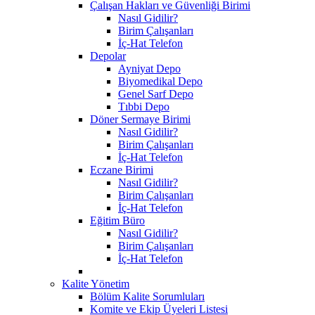
Çalışan Hakları ve Güvenliği Birimi
Nasıl Gidilir?
Birim Çalışanları
İç-Hat Telefon
Depolar
Ayniyat Depo
Biyomedikal Depo
Genel Sarf Depo
Tıbbi Depo
Döner Sermaye Birimi
Nasıl Gidilir?
Birim Çalışanları
İç-Hat Telefon
Eczane Birimi
Nasıl Gidilir?
Birim Çalışanları
İç-Hat Telefon
Eğitim Büro
Nasıl Gidilir?
Birim Çalışanları
İç-Hat Telefon
Kalite Yönetim
Bölüm Kalite Sorumluları
Komite ve Ekip Üyeleri Listesi