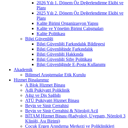
2026 Yılı 1. Dönem Öz Değerlendirme Ekibi ve
Planı
2025 Yılı 2. Dönem Öz Değerlendirme Ekibi ve
Planı
Kalite Birimi Organizasyon Yapısı
Kalite ve Yönetim Birimi Çalışmaları
Kalite Politikası
Bilgi Güvenliği
Bilgi Güvenliği Farkındalık Bildirgesi
Bilgi Güvenliğinde Farkındalık
Bilgi Güvenliği Hakkında
Bilgi Güvenliği Şifre Politikası
Bilgi Güvenliğinde E-Posta Kullanımı
Akademik
Bilimsel Araştırmalar Etik Kurulu
Hizmet Binalarımız
A Blok Hizmet Binası
Adli Psikiyatri Poliklinik
Ağız ve Diş Sağlığı
ATÜ Psikiyatri Hizmet Binası
Beyin ve Sinir Cerrahisi
Beyin ve Sinir Cerrahisi & Nöroloji Acil
BİTAM Hizmet Binası (Radyoloji, Uyepam, Nöroloji 3
Kliniği, Aşı Birimi)
Çocuk Ergen Arındırma Merkezi ve Poliklinikleri