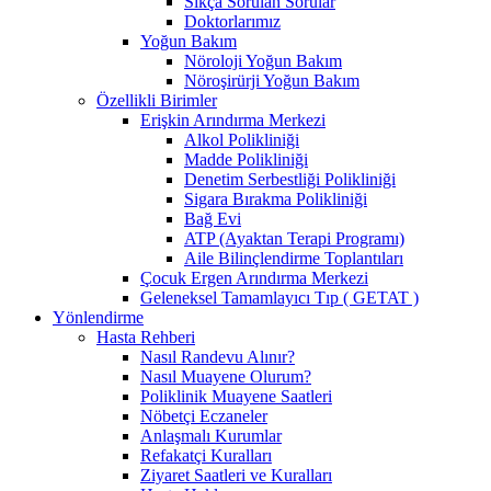
Sıkça Sorulan Sorular
Doktorlarımız
Yoğun Bakım
Nöroloji Yoğun Bakım
Nöroşirürji Yoğun Bakım
Özellikli Birimler
Erişkin Arındırma Merkezi
Alkol Polikliniği
Madde Polikliniği
Denetim Serbestliği Polikliniği
Sigara Bırakma Polikliniği
Bağ Evi
ATP (Ayaktan Terapi Programı)
Aile Bilinçlendirme Toplantıları
Çocuk Ergen Arındırma Merkezi
Geleneksel Tamamlayıcı Tıp ( GETAT )
Yönlendirme
Hasta Rehberi
Nasıl Randevu Alınır?
Nasıl Muayene Olurum?
Poliklinik Muayene Saatleri
Nöbetçi Eczaneler
Anlaşmalı Kurumlar
Refakatçi Kuralları
Ziyaret Saatleri ve Kuralları