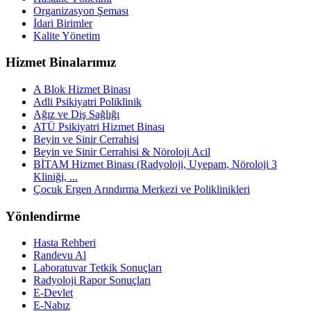
Organizasyon Şeması
İdari Birimler
Kalite Yönetim
Hizmet Binalarımız
A Blok Hizmet Binası
Adli Psikiyatri Poliklinik
Ağız ve Diş Sağlığı
ATÜ Psikiyatri Hizmet Binası
Beyin ve Sinir Cerrahisi
Beyin ve Sinir Cerrahisi & Nöroloji Acil
BİTAM Hizmet Binası (Radyoloji, Uyepam, Nöroloji 3
Kliniği, ...
Çocuk Ergen Arındırma Merkezi ve Poliklinikleri
Yönlendirme
Hasta Rehberi
Randevu Al
Laboratuvar Tetkik Sonuçları
Radyoloji Rapor Sonuçları
E-Devlet
E-Nabız