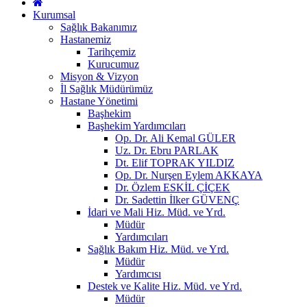
Kurumsal
Sağlık Bakanımız
Hastanemiz
Tarihçemiz
Kurucumuz
Misyon & Vizyon
İl Sağlık Müdürümüz
Hastane Yönetimi
Başhekim
Başhekim Yardımcıları
Op. Dr. Ali Kemal GÜLER
Uz. Dr. Ebru PARLAK
Dt. Elif TOPRAK YILDIZ
Op. Dr. Nurşen Eylem AKKAYA
Dr. Özlem ESKİL ÇİÇEK
Dr. Sadettin İlker GÜVENÇ
İdari ve Mali Hiz. Müd. ve Yrd.
Müdür
Yardımcıları
Sağlık Bakım Hiz. Müd. ve Yrd.
Müdür
Yardımcısı
Destek ve Kalite Hiz. Müd. ve Yrd.
Müdür