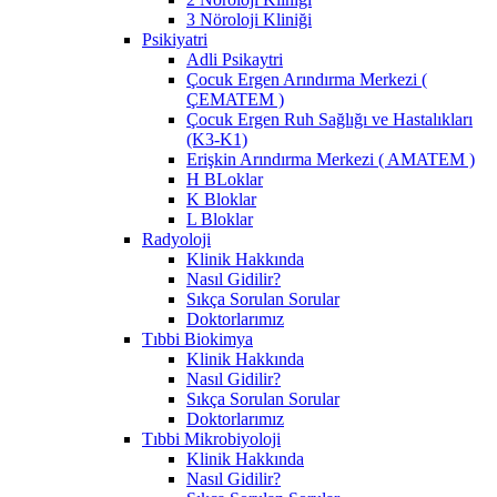
3 Nöroloji Kliniği
Psikiyatri
Adli Psikaytri
Çocuk Ergen Arındırma Merkezi (
ÇEMATEM )
Çocuk Ergen Ruh Sağlığı ve Hastalıkları
(K3-K1)
Erişkin Arındırma Merkezi ( AMATEM )
H BLoklar
K Bloklar
L Bloklar
Radyoloji
Klinik Hakkında
Nasıl Gidilir?
Sıkça Sorulan Sorular
Doktorlarımız
Tıbbi Biokimya
Klinik Hakkında
Nasıl Gidilir?
Sıkça Sorulan Sorular
Doktorlarımız
Tıbbi Mikrobiyoloji
Klinik Hakkında
Nasıl Gidilir?