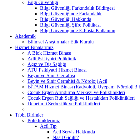
Bilgi Güvenliği
Bilgi Güvenliği Farkındalık Bildirgesi
Bilgi Güvenliğinde Farkındalık
Bilgi Güvenliği Hakkında
Bilgi Güvenliği Şifre Politikası
Bilgi Güvenliğinde E-Posta Kullanımı
Akademik
Bilimsel Araştırmalar Etik Kurulu
Hizmet Binalarımız
A Blok Hizmet Binası
Adli Psikiyatri Poliklinik
Ağız ve Diş Sağlığı
ATÜ Psikiyatri Hizmet Binası
Beyin ve Sinir Cerrahisi
Beyin ve Sinir Cerrahisi & Nöroloji Acil
BİTAM Hizmet Binası (Radyoloji, Uyepam, Nöroloji 3 Kl
Çocuk Ergen Arındırma Merkezi ve Poliklinikleri
Çocuk Ergen Ruh Sağlığı ve Hastalıkları Poliklinikleri
Denetimli Serbestlik ve Poliklinikleri
Tıbbi Birimler
Polikliniklerimiz
Acil Tıp
Acil Servis Hakkında
Nasıl Gidilir?