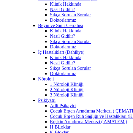
Klinik Hakkında
Nasıl Gidilir?
Sıkça Sorulan Sorular
Doktorlarımız
Beyin ve Sinir Cerrahisi
Klinik Hakkında
Nasıl Gidilir?
Sıkça Sorulan Sorular
Doktorlarımız
İç Hastalıkları (Dahiliye)
Klinik Hakkında
Nasıl Gidilir?
Sıkça Sorulan Sorular
Doktorlarımız
Nöroloji
1 Nöroloji Kliniği
2 Nöroloji Kliniği
3 Nöroloji Kliniği
Psikiyatri
Adli Psikaytri
Çocuk Ergen Arındırma Merkezi ( ÇEMAT
Çocuk Ergen Ruh Sağlığı ve Hastalıkları (
Erişkin Arındırma Merkezi ( AMATEM )
H BLoklar
K Bloklar