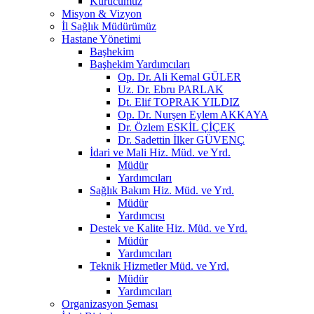
Kurucumuz
Misyon & Vizyon
İl Sağlık Müdürümüz
Hastane Yönetimi
Başhekim
Başhekim Yardımcıları
Op. Dr. Ali Kemal GÜLER
Uz. Dr. Ebru PARLAK
Dt. Elif TOPRAK YILDIZ
Op. Dr. Nurşen Eylem AKKAYA
Dr. Özlem ESKİL ÇİÇEK
Dr. Sadettin İlker GÜVENÇ
İdari ve Mali Hiz. Müd. ve Yrd.
Müdür
Yardımcıları
Sağlık Bakım Hiz. Müd. ve Yrd.
Müdür
Yardımcısı
Destek ve Kalite Hiz. Müd. ve Yrd.
Müdür
Yardımcıları
Teknik Hizmetler Müd. ve Yrd.
Müdür
Yardımcıları
Organizasyon Şeması