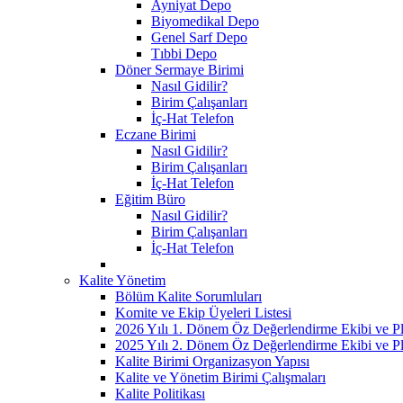
Ayniyat Depo
Biyomedikal Depo
Genel Sarf Depo
Tıbbi Depo
Döner Sermaye Birimi
Nasıl Gidilir?
Birim Çalışanları
İç-Hat Telefon
Eczane Birimi
Nasıl Gidilir?
Birim Çalışanları
İç-Hat Telefon
Eğitim Büro
Nasıl Gidilir?
Birim Çalışanları
İç-Hat Telefon
Kalite Yönetim
Bölüm Kalite Sorumluları
Komite ve Ekip Üyeleri Listesi
2026 Yılı 1. Dönem Öz Değerlendirme Ekibi ve Pl
2025 Yılı 2. Dönem Öz Değerlendirme Ekibi ve Pl
Kalite Birimi Organizasyon Yapısı
Kalite ve Yönetim Birimi Çalışmaları
Kalite Politikası