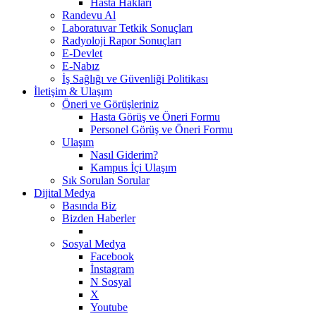
Hasta Hakları
Randevu Al
Laboratuvar Tetkik Sonuçları
Radyoloji Rapor Sonuçları
E-Devlet
E-Nabız
İş Sağlığı ve Güvenliği Politikası
İletişim & Ulaşım
Öneri ve Görüşleriniz
Hasta Görüş ve Öneri Formu
Personel Görüş ve Öneri Formu
Ulaşım
Nasıl Giderim?
Kampus İçi Ulaşım
Sık Sorulan Sorular
Dijital Medya
Basında Biz
Bizden Haberler
Sosyal Medya
Facebook
İnstagram
N Sosyal
X
Youtube