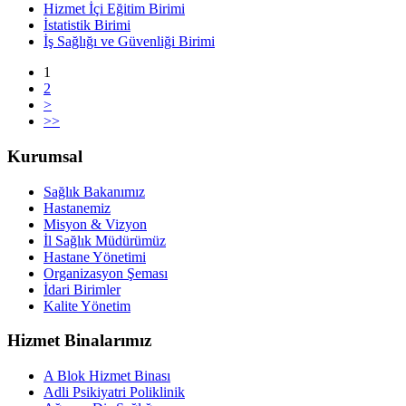
Hizmet İçi Eğitim Birimi
İstatistik Birimi
İş Sağlığı ve Güvenliği Birimi
1
2
>
>>
Kurumsal
Sağlık Bakanımız
Hastanemiz
Misyon & Vizyon
İl Sağlık Müdürümüz
Hastane Yönetimi
Organizasyon Şeması
İdari Birimler
Kalite Yönetim
Hizmet Binalarımız
A Blok Hizmet Binası
Adli Psikiyatri Poliklinik