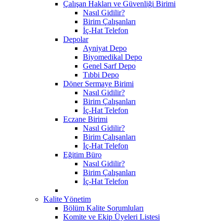
Çalışan Hakları ve Güvenliği Birimi
Nasıl Gidilir?
Birim Çalışanları
İç-Hat Telefon
Depolar
Ayniyat Depo
Biyomedikal Depo
Genel Sarf Depo
Tıbbi Depo
Döner Sermaye Birimi
Nasıl Gidilir?
Birim Çalışanları
İç-Hat Telefon
Eczane Birimi
Nasıl Gidilir?
Birim Çalışanları
İç-Hat Telefon
Eğitim Büro
Nasıl Gidilir?
Birim Çalışanları
İç-Hat Telefon
Kalite Yönetim
Bölüm Kalite Sorumluları
Komite ve Ekip Üyeleri Listesi