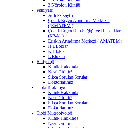
3 Nöroloji Kliniği
Psikiyatri
Adli Psikaytri
Çocuk Ergen Arındırma Merkezi (
ÇEMATEM )
Çocuk Ergen Ruh Sağlığı ve Hastalıkları
(K3-K1)
Erişkin Arındırma Merkezi ( AMATEM )
H BLoklar
K Bloklar
L Bloklar
Radyoloji
Klinik Hakkında
Nasıl Gidilir?
Sıkça Sorulan Sorular
Doktorlarımız
Tıbbi Biokimya
Klinik Hakkında
Nasıl Gidilir?
Sıkça Sorulan Sorular
Doktorlarımız
Tıbbi Mikrobiyoloji
Klinik Hakkında
Nasıl Gidilir?