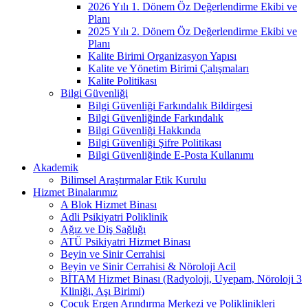
2026 Yılı 1. Dönem Öz Değerlendirme Ekibi ve
Planı
2025 Yılı 2. Dönem Öz Değerlendirme Ekibi ve
Planı
Kalite Birimi Organizasyon Yapısı
Kalite ve Yönetim Birimi Çalışmaları
Kalite Politikası
Bilgi Güvenliği
Bilgi Güvenliği Farkındalık Bildirgesi
Bilgi Güvenliğinde Farkındalık
Bilgi Güvenliği Hakkında
Bilgi Güvenliği Şifre Politikası
Bilgi Güvenliğinde E-Posta Kullanımı
Akademik
Bilimsel Araştırmalar Etik Kurulu
Hizmet Binalarımız
A Blok Hizmet Binası
Adli Psikiyatri Poliklinik
Ağız ve Diş Sağlığı
ATÜ Psikiyatri Hizmet Binası
Beyin ve Sinir Cerrahisi
Beyin ve Sinir Cerrahisi & Nöroloji Acil
BİTAM Hizmet Binası (Radyoloji, Uyepam, Nöroloji 3
Kliniği, Aşı Birimi)
Çocuk Ergen Arındırma Merkezi ve Poliklinikleri