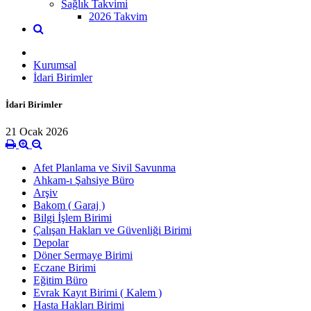
Sağlık Takvimi
2026 Takvim
Kurumsal
İdari Birimler
İdari Birimler
21 Ocak 2026
Afet Planlama ve Sivil Savunma
Ahkam-ı Şahsiye Büro
Arşiv
Bakom ( Garaj )
Bilgi İşlem Birimi
Çalışan Hakları ve Güvenliği Birimi
Depolar
Döner Sermaye Birimi
Eczane Birimi
Eğitim Büro
Evrak Kayıt Birimi ( Kalem )
Hasta Hakları Birimi