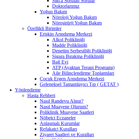
Sıkça Sorulan Sorular
Doktorlarımız
Yoğun Bakım
Nöroloji Yoğun Bakım
Nöroşirürji Yoğun Bakım
Özellikli Birimler
Erişkin Arındırma Merkezi
Alkol Polikliniği
Madde Polikliniği
Denetim Serbestliği Polikliniği
Sigara Bırakma Polikliniği
Bağ Evi
ATP (Ayaktan Terapi Programı)
Aile Bilinçlendirme Toplantıları
Çocuk Ergen Arındırma Merkezi
Geleneksel Tamamlayıcı Tıp ( GETAT )
Yönlendirme
Hasta Rehberi
Nasıl Randevu Alınır?
Nasıl Muayene Olurum?
Poliklinik Muayene Saatleri
Nöbetçi Eczaneler
Anlaşmalı Kurumlar
Refakatçi Kuralları
Ziyaret Saatleri ve Kuralları