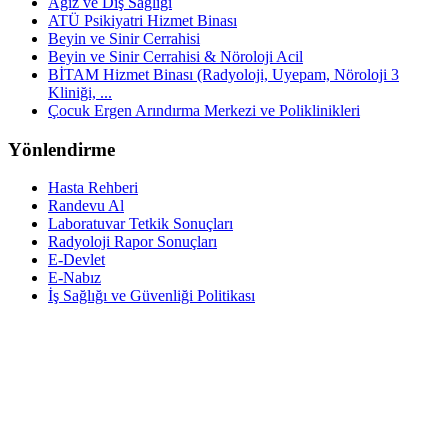
Ağız ve Diş Sağlığı
ATÜ Psikiyatri Hizmet Binası
Beyin ve Sinir Cerrahisi
Beyin ve Sinir Cerrahisi & Nöroloji Acil
BİTAM Hizmet Binası (Radyoloji, Uyepam, Nöroloji 3
Kliniği, ...
Çocuk Ergen Arındırma Merkezi ve Poliklinikleri
Yönlendirme
Hasta Rehberi
Randevu Al
Laboratuvar Tetkik Sonuçları
Radyoloji Rapor Sonuçları
E-Devlet
E-Nabız
İş Sağlığı ve Güvenliği Politikası