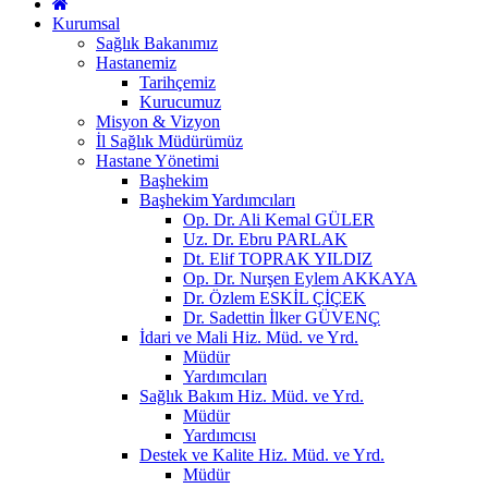
Kurumsal
Sağlık Bakanımız
Hastanemiz
Tarihçemiz
Kurucumuz
Misyon & Vizyon
İl Sağlık Müdürümüz
Hastane Yönetimi
Başhekim
Başhekim Yardımcıları
Op. Dr. Ali Kemal GÜLER
Uz. Dr. Ebru PARLAK
Dt. Elif TOPRAK YILDIZ
Op. Dr. Nurşen Eylem AKKAYA
Dr. Özlem ESKİL ÇİÇEK
Dr. Sadettin İlker GÜVENÇ
İdari ve Mali Hiz. Müd. ve Yrd.
Müdür
Yardımcıları
Sağlık Bakım Hiz. Müd. ve Yrd.
Müdür
Yardımcısı
Destek ve Kalite Hiz. Müd. ve Yrd.
Müdür