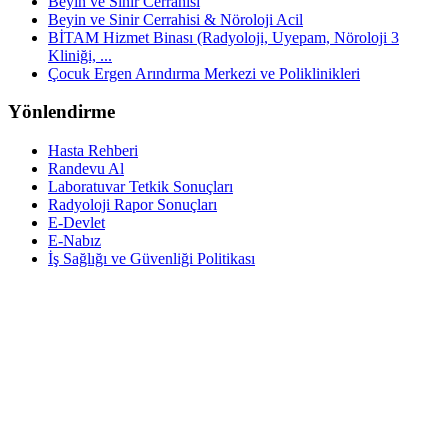
Beyin ve Sinir Cerrahisi
Beyin ve Sinir Cerrahisi & Nöroloji Acil
BİTAM Hizmet Binası (Radyoloji, Uyepam, Nöroloji 3
Kliniği, ...
Çocuk Ergen Arındırma Merkezi ve Poliklinikleri
Yönlendirme
Hasta Rehberi
Randevu Al
Laboratuvar Tetkik Sonuçları
Radyoloji Rapor Sonuçları
E-Devlet
E-Nabız
İş Sağlığı ve Güvenliği Politikası