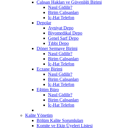
Çalışan Hakları ve Güvenliği Birimi
Nasıl Gidilir?
Birim Çalışanları
İç-Hat Telefon
Depolar
Ayniyat Depo
Biyomedikal Depo
Genel Sarf Depo
Tıbbi Depo
Döner Sermaye Birimi
Nasıl Gidilir?
Birim Çalışanları
İç-Hat Telefon
Eczane Birimi
Nasıl Gidilir?
Birim Çalışanları
İç-Hat Telefon
Eğitim Büro
Nasıl Gidilir?
Birim Çalışanları
İç-Hat Telefon
Kalite Yönetim
Bölüm Kalite Sorumluları
Komite ve Ekip Üyeleri Listesi