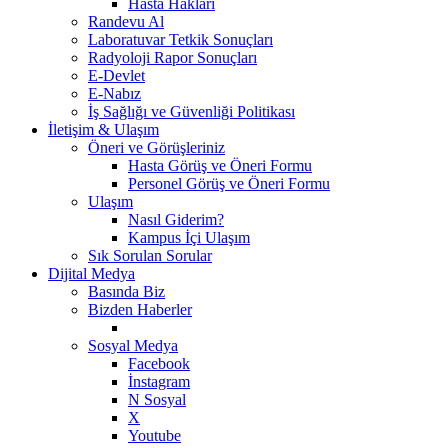
Hasta Hakları
Randevu Al
Laboratuvar Tetkik Sonuçları
Radyoloji Rapor Sonuçları
E-Devlet
E-Nabız
İş Sağlığı ve Güvenliği Politikası
İletişim & Ulaşım
Öneri ve Görüşleriniz
Hasta Görüş ve Öneri Formu
Personel Görüş ve Öneri Formu
Ulaşım
Nasıl Giderim?
Kampus İçi Ulaşım
Sık Sorulan Sorular
Dijital Medya
Basında Biz
Bizden Haberler
Sosyal Medya
Facebook
İnstagram
N Sosyal
X
Youtube