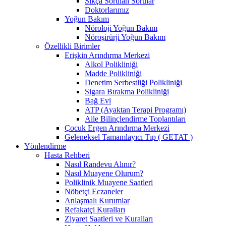
Sıkça Sorulan Sorular
Doktorlarımız
Yoğun Bakım
Nöroloji Yoğun Bakım
Nöroşirürji Yoğun Bakım
Özellikli Birimler
Erişkin Arındırma Merkezi
Alkol Polikliniği
Madde Polikliniği
Denetim Serbestliği Polikliniği
Sigara Bırakma Polikliniği
Bağ Evi
ATP (Ayaktan Terapi Programı)
Aile Bilinçlendirme Toplantıları
Çocuk Ergen Arındırma Merkezi
Geleneksel Tamamlayıcı Tıp ( GETAT )
Yönlendirme
Hasta Rehberi
Nasıl Randevu Alınır?
Nasıl Muayene Olurum?
Poliklinik Muayene Saatleri
Nöbetçi Eczaneler
Anlaşmalı Kurumlar
Refakatçi Kuralları
Ziyaret Saatleri ve Kuralları