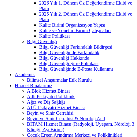
2026 Yılı 1. Dönem Öz Değerlendirme Ekibi ve
Planı
2025 Yılı 2. Dönem Öz Değerlendirme Ekibi ve
Planı
Kalite Birimi Organizasyon Yapısı
Kalite ve Yönetim Birimi Çalışmaları
Kalite Politikası
Bilgi Güvenliği
Bilgi Güvenliği Farkındalık Bildirgesi
Bilgi Güvenliğinde Farkındalık
Bilgi Güvenliği Hakkında
Bilgi Güvenliği Şifre Politikası
Bilgi Güvenliğinde E-Posta Kullanımı
Akademik
Bilimsel Araştırmalar Etik Kurulu
Hizmet Binalarımız
A Blok Hizmet Binası
Adli Psikiyatri Poliklinik
Ağız ve Diş Sağlığı
ATÜ Psikiyatri Hizmet Binası
Beyin ve Sinir Cerrahisi
Beyin ve Sinir Cerrahisi & Nöroloji Acil
BİTAM Hizmet Binası (Radyoloji, Uyepam, Nöroloji 3
Kliniği, Aşı Birimi)
Çocuk Ergen Arındırma Merkezi ve Poliklinikleri