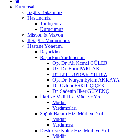
Kurumsal
Sağlık Bakanımız
Hastanemiz
Tarihçemiz
Kurucumuz
Misyon & Vizyon
İl Sağlık Müdürümüz
Hastane Yönetimi
Başhekim
Başhekim Yardımcıları
Op. Dr. Ali Kemal GÜLER
Uz. Dr. Ebru PARLAK
Dt. Elif TOPRAK YILDIZ
Op. Dr. Nurşen Eylem AKKAYA
Dr. Özlem ESKİL ÇİÇEK
Dr. Sadettin İlker GÜVENÇ
İdari ve Mali Hiz. Müd. ve Yrd.
Müdür
Yardımcıları
Sağlık Bakım Hiz. Müd. ve Yrd.
Müdür
Yardımcısı
Destek ve Kalite Hiz. Müd. ve Yrd.
Müdür