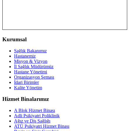
Kurumsal
Sağlık Bakanımız
Hastanemiz
Misyon & Vizyon
İl Sağlık Müdürümüz
Hastane Yönetimi
Organizasyon Şeması
İdari Birimler
Kalite Yönetim
Hizmet Binalarımız
A Blok Hizmet Binası
Adli Psikiyatri Poliklinik
Ağız ve Diş Sağlığı
ATÜ Psikiyatri Hizmet Binası