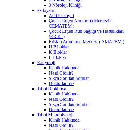
3 Nöroloji Kliniği
Psikiyatri
Adli Psikaytri
Çocuk Ergen Arındırma Merkezi (
ÇEMATEM )
Çocuk Ergen Ruh Sağlığı ve Hastalıkları
(K3-K1)
Erişkin Arındırma Merkezi ( AMATEM )
H BLoklar
K Bloklar
L Bloklar
Radyoloji
Klinik Hakkında
Nasıl Gidilir?
Sıkça Sorulan Sorular
Doktorlarımız
Tıbbi Biokimya
Klinik Hakkında
Nasıl Gidilir?
Sıkça Sorulan Sorular
Doktorlarımız
Tıbbi Mikrobiyoloji
Klinik Hakkında
Nasıl Gidilir?