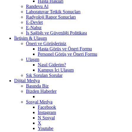
Hasta Hakları
Randevu Al
Laboratuvar Tetkik Sonuçları
Radyoloji Rapor Sonuçları
E-Devlet
E-Nabız
İş Sağlığı ve Güvenliği Politikası
İletişim & Ulaşım
Öneri ve Görüşleriniz
Hasta Görüş ve Öneri Formu
Personel Görüş ve Öneri Formu
Ulaşım
Nasıl Giderim?
Kampus İçi Ulaşım
Sık Sorulan Sorular
Dijital Medya
Basında Biz
Bizden Haberler
Sosyal Medya
Facebook
İnstagram
N Sosyal
X
Youtube