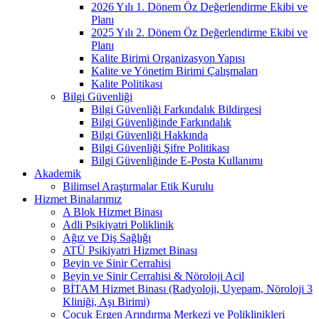
2026 Yılı 1. Dönem Öz Değerlendirme Ekibi ve
Planı
2025 Yılı 2. Dönem Öz Değerlendirme Ekibi ve
Planı
Kalite Birimi Organizasyon Yapısı
Kalite ve Yönetim Birimi Çalışmaları
Kalite Politikası
Bilgi Güvenliği
Bilgi Güvenliği Farkındalık Bildirgesi
Bilgi Güvenliğinde Farkındalık
Bilgi Güvenliği Hakkında
Bilgi Güvenliği Şifre Politikası
Bilgi Güvenliğinde E-Posta Kullanımı
Akademik
Bilimsel Araştırmalar Etik Kurulu
Hizmet Binalarımız
A Blok Hizmet Binası
Adli Psikiyatri Poliklinik
Ağız ve Diş Sağlığı
ATÜ Psikiyatri Hizmet Binası
Beyin ve Sinir Cerrahisi
Beyin ve Sinir Cerrahisi & Nöroloji Acil
BİTAM Hizmet Binası (Radyoloji, Uyepam, Nöroloji 3
Kliniği, Aşı Birimi)
Çocuk Ergen Arındırma Merkezi ve Poliklinikleri