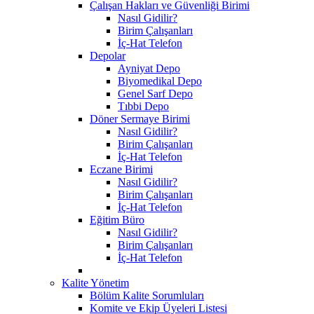
Çalışan Hakları ve Güvenliği Birimi
Nasıl Gidilir?
Birim Çalışanları
İç-Hat Telefon
Depolar
Ayniyat Depo
Biyomedikal Depo
Genel Sarf Depo
Tıbbi Depo
Döner Sermaye Birimi
Nasıl Gidilir?
Birim Çalışanları
İç-Hat Telefon
Eczane Birimi
Nasıl Gidilir?
Birim Çalışanları
İç-Hat Telefon
Eğitim Büro
Nasıl Gidilir?
Birim Çalışanları
İç-Hat Telefon
Kalite Yönetim
Bölüm Kalite Sorumluları
Komite ve Ekip Üyeleri Listesi