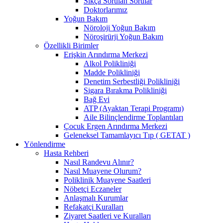
Sıkça Sorulan Sorular
Doktorlarımız
Yoğun Bakım
Nöroloji Yoğun Bakım
Nöroşirürji Yoğun Bakım
Özellikli Birimler
Erişkin Arındırma Merkezi
Alkol Polikliniği
Madde Polikliniği
Denetim Serbestliği Polikliniği
Sigara Bırakma Polikliniği
Bağ Evi
ATP (Ayaktan Terapi Programı)
Aile Bilinçlendirme Toplantıları
Çocuk Ergen Arındırma Merkezi
Geleneksel Tamamlayıcı Tıp ( GETAT )
Yönlendirme
Hasta Rehberi
Nasıl Randevu Alınır?
Nasıl Muayene Olurum?
Poliklinik Muayene Saatleri
Nöbetçi Eczaneler
Anlaşmalı Kurumlar
Refakatçi Kuralları
Ziyaret Saatleri ve Kuralları