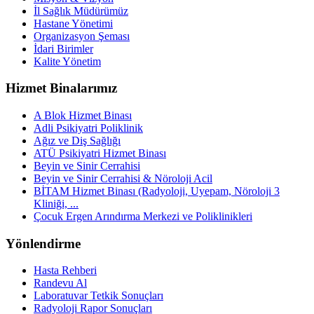
İl Sağlık Müdürümüz
Hastane Yönetimi
Organizasyon Şeması
İdari Birimler
Kalite Yönetim
Hizmet Binalarımız
A Blok Hizmet Binası
Adli Psikiyatri Poliklinik
Ağız ve Diş Sağlığı
ATÜ Psikiyatri Hizmet Binası
Beyin ve Sinir Cerrahisi
Beyin ve Sinir Cerrahisi & Nöroloji Acil
BİTAM Hizmet Binası (Radyoloji, Uyepam, Nöroloji 3
Kliniği, ...
Çocuk Ergen Arındırma Merkezi ve Poliklinikleri
Yönlendirme
Hasta Rehberi
Randevu Al
Laboratuvar Tetkik Sonuçları
Radyoloji Rapor Sonuçları