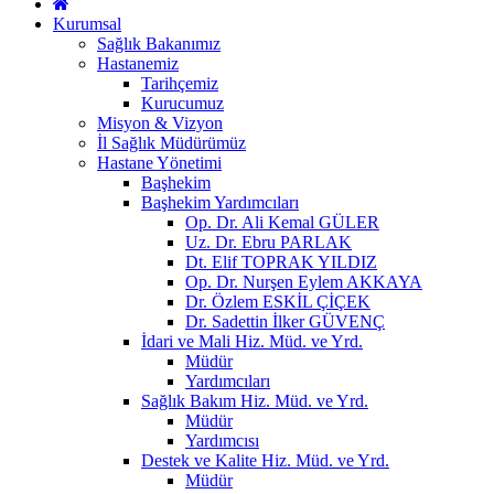
Kurumsal
Sağlık Bakanımız
Hastanemiz
Tarihçemiz
Kurucumuz
Misyon & Vizyon
İl Sağlık Müdürümüz
Hastane Yönetimi
Başhekim
Başhekim Yardımcıları
Op. Dr. Ali Kemal GÜLER
Uz. Dr. Ebru PARLAK
Dt. Elif TOPRAK YILDIZ
Op. Dr. Nurşen Eylem AKKAYA
Dr. Özlem ESKİL ÇİÇEK
Dr. Sadettin İlker GÜVENÇ
İdari ve Mali Hiz. Müd. ve Yrd.
Müdür
Yardımcıları
Sağlık Bakım Hiz. Müd. ve Yrd.
Müdür
Yardımcısı
Destek ve Kalite Hiz. Müd. ve Yrd.
Müdür