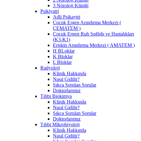
3 Nöroloji Kliniği
Psikiyatri
Adli Psikaytri
Çocuk Ergen Arındırma Merkezi (
ÇEMATEM )
Çocuk Ergen Ruh Sağlığı ve Hastalıkları
(K3-K1)
Erişkin Arındırma Merkezi ( AMATEM )
H BLoklar
K Bloklar
L Bloklar
Radyoloji
Klinik Hakkında
Nasıl Gidilir?
Sıkça Sorulan Sorular
Doktorlarımız
Tıbbi Biokimya
Klinik Hakkında
Nasıl Gidilir?
Sıkça Sorulan Sorular
Doktorlarımız
Tıbbi Mikrobiyoloji
Klinik Hakkında
Nasıl Gidilir?