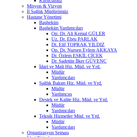
Kurucumuz
Misyon & Vizyon
İl Sağlık Müdürümüz
Hastane Yönetimi
Başhekim
Başhekim Yardımcıları
Op. Dr. Ali Kemal GÜLER
Uz. Dr. Ebru PARLAK
Dt. Elif TOPRAK YILDIZ
Op. Dr. Nurşen Eylem AKKAYA
Dr. Özlem ESKİL ÇİÇEK
Dr. Sadettin İlker GÜVENÇ
İdari ve Mali Hiz. Müd. ve Yrd.
Müdür
Yardımcıları
Sağlık Bakım Hiz. Müd. ve Yrd.
Müdür
Yardımcısı
Destek ve Kalite Hiz. Müd. ve Yrd.
Müdür
Yardımcıları
Teknik Hizmetler Müd. ve Yrd.
Müdür
Yardımcıları
Organizasyon Şeması