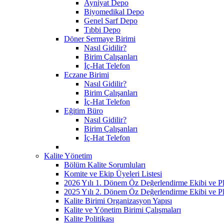
Ayniyat Depo
Biyomedikal Depo
Genel Sarf Depo
Tıbbi Depo
Döner Sermaye Birimi
Nasıl Gidilir?
Birim Çalışanları
İç-Hat Telefon
Eczane Birimi
Nasıl Gidilir?
Birim Çalışanları
İç-Hat Telefon
Eğitim Büro
Nasıl Gidilir?
Birim Çalışanları
İç-Hat Telefon
Kalite Yönetim
Bölüm Kalite Sorumluları
Komite ve Ekip Üyeleri Listesi
2026 Yılı 1. Dönem Öz Değerlendirme Ekibi ve Pl
2025 Yılı 2. Dönem Öz Değerlendirme Ekibi ve Pl
Kalite Birimi Organizasyon Yapısı
Kalite ve Yönetim Birimi Çalışmaları
Kalite Politikası