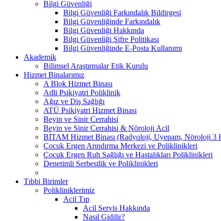
Bilgi Güvenliği
Bilgi Güvenliği Farkındalık Bildirgesi
Bilgi Güvenliğinde Farkındalık
Bilgi Güvenliği Hakkında
Bilgi Güvenliği Şifre Politikası
Bilgi Güvenliğinde E-Posta Kullanımı
Akademik
Bilimsel Araştırmalar Etik Kurulu
Hizmet Binalarımız
A Blok Hizmet Binası
Adli Psikiyatri Poliklinik
Ağız ve Diş Sağlığı
ATÜ Psikiyatri Hizmet Binası
Beyin ve Sinir Cerrahisi
Beyin ve Sinir Cerrahisi & Nöroloji Acil
BİTAM Hizmet Binası (Radyoloji, Uyepam, Nöroloji 3 Kl
Çocuk Ergen Arındırma Merkezi ve Poliklinikleri
Çocuk Ergen Ruh Sağlığı ve Hastalıkları Poliklinikleri
Denetimli Serbestlik ve Poliklinikleri
Tıbbi Birimler
Polikliniklerimiz
Acil Tıp
Acil Servis Hakkında
Nasıl Gidilir?