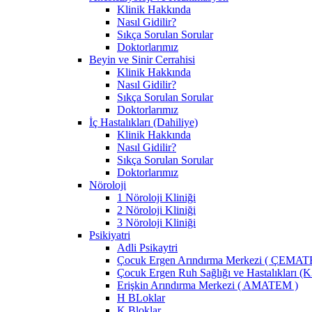
Klinik Hakkında
Nasıl Gidilir?
Sıkça Sorulan Sorular
Doktorlarımız
Beyin ve Sinir Cerrahisi
Klinik Hakkında
Nasıl Gidilir?
Sıkça Sorulan Sorular
Doktorlarımız
İç Hastalıkları (Dahiliye)
Klinik Hakkında
Nasıl Gidilir?
Sıkça Sorulan Sorular
Doktorlarımız
Nöroloji
1 Nöroloji Kliniği
2 Nöroloji Kliniği
3 Nöroloji Kliniği
Psikiyatri
Adli Psikaytri
Çocuk Ergen Arındırma Merkezi ( ÇEMAT
Çocuk Ergen Ruh Sağlığı ve Hastalıkları (
Erişkin Arındırma Merkezi ( AMATEM )
H BLoklar
K Bloklar